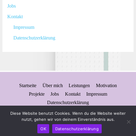
Jobs
Kontakt
Impressum
Datenschutzerklärung
Startseite
Über mich
Leistungen
Motivation
Projekte
Jobs
Kontakt
Impressum
Datenschutzerklärung
Diese Website benutzt Cookies. Wenn du die Website weiter
Copyright © 2026
SP Büroservice & Telefonie
| Präsentiert von
nutzt, gehen wir von deinem Einverständnis aus.
Astra WordPress-Theme
OK
Datenschutzerklärung