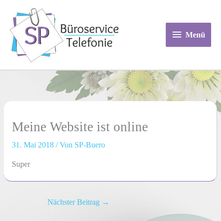
Zum
Menü
Inhalt
springen
Menü
Meine Website ist online
31. Mai 2018
/ Von
SP-Buero
Super
Nächster Beitrag
→